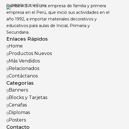
Rainbow S.A. es una empresa de familia y primera
empresa en el Perú, que inició sus actividades en el
año 1992, a importar materiales decorativos y
educativos para aulas de Inicial, Primaria y
Secundaria.
Enlaces Rápidos
Home
9
Productos Nuevos
9
Más Vendidos
9
Relacionados
9
Contáctanos
9
Categorías
Banners
9
Blocks y Tarjetas
9
Cenafas
9
Diplomas
9
Posters
9
Contacto