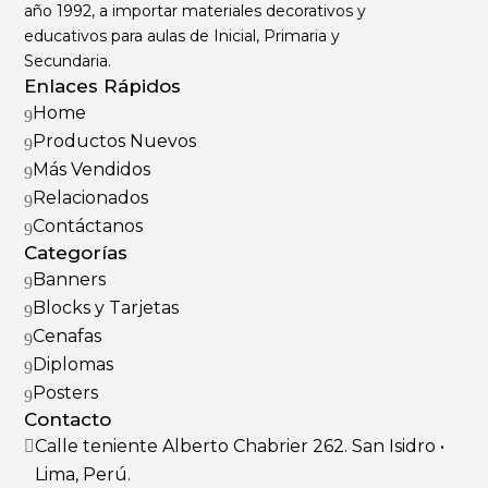
año 1992, a importar materiales decorativos y
educativos para aulas de Inicial, Primaria y
Secundaria.
Enlaces Rápidos
Home
9
Productos Nuevos
9
Más Vendidos
9
Relacionados
9
Contáctanos
9
Categorías
Banners
9
Blocks y Tarjetas
9
Cenafas
9
Diplomas
9
Posters
9
Contacto
Calle teniente Alberto Chabrier 262. San Isidro •

Lima, Perú.