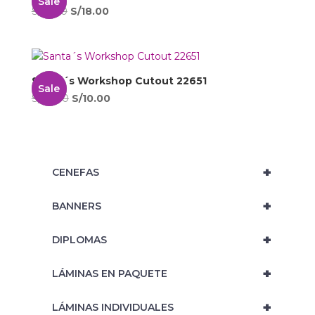
Sale
El
El
S/
31.00
S/
18.00
precio
precio
original
actual
era:
es:
S/31.00.
S/18.00.
Santa´s Workshop Cutout 22651
Sale
El
El
S/
22.00
S/
10.00
precio
precio
original
actual
era:
es:
S/22.00.
S/10.00.
+
‎ CENEFAS
+
‎ BANNERS
+
‎ DIPLOMAS
+
‎ LÁMINAS EN PAQUETE
+
‎ LÁMINAS INDIVIDUALES