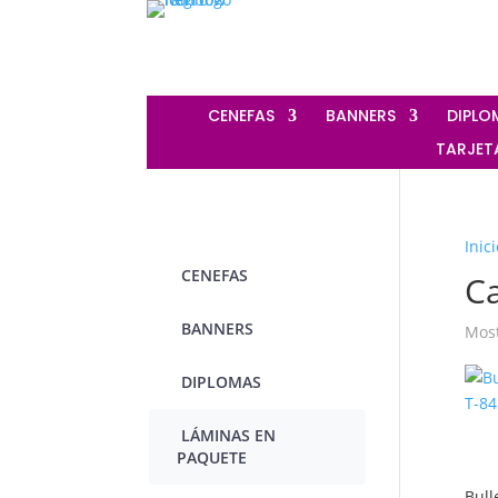
‎ CENEFAS
‎ BANNERS
‎ DIPL
‎ TARJE
Inici
‎ CENEFAS
C
‎ BANNERS
Most
‎ DIPLOMAS
‎ LÁMINAS EN
PAQUETE
Bull