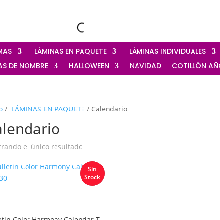
OMAS
‎ LÁMINAS EN PAQUETE
‎ LÁMINAS INDIVIDUALES
TAS DE NOMBRE
HALLOWEEN
NAVIDAD
‎COTILLÓN A
o
/
‎ LÁMINAS EN PAQUETE
/ Calendario
alendario
rando el único resultado
Sin
Stock
etin Color Harmony Calendar T-