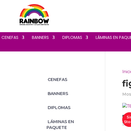
‎ CENEFAS
‎ BANNERS
‎ DIPLOMAS
‎ LÁMINAS EN PAQU
Inic
‎ CENEFAS
f
‎ BANNERS
Most
‎ DIPLOMAS
Bul
Si
‎ LÁMINAS EN
Sto
S/
15
PAQUETE