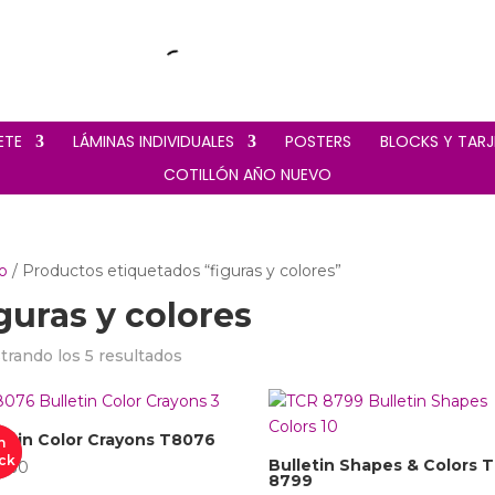
ETE
‎ LÁMINAS INDIVIDUALES
‎ POSTERS
‎ BLOCKS Y TAR
‎COTILLÓN AÑO NUEVO
io
/ Productos etiquetados “figuras y colores”
iguras y colores
rando los 5 resultados
letin Color Crayons T8076
n
ck
Bulletin Shapes & Colors 
3.30
8799