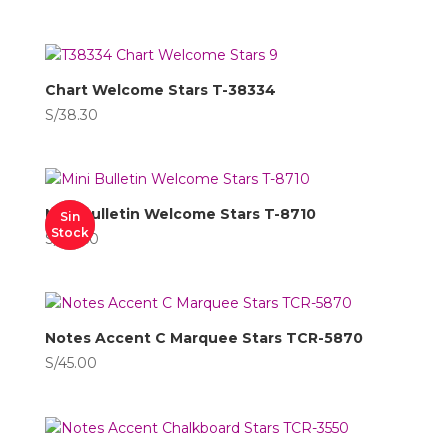
Chart Welcome Stars T-38334
S/
38.30
Mini Bulletin Welcome Stars T-8710
Sin
Stock
S/
98.60
Notes Accent C Marquee Stars TCR-5870
S/
45.00