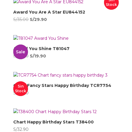
Stock
Award You Are A Star EU844152
El
El
S/
35.00
S/
29.90
precio
precio
original
actual
era:
es:
S/35.00.
S/29.90.
Award You Shine T81047
Sale
El
El
S/
35.00
S/
19.90
precio
precio
original
actual
era:
es:
S/35.00.
S/19.90.
Chart Fancy Stars Happy Birthday TCR7754
Sin
Stock
S/
32.90
Chart Happy Birthday Stars T38400
S/
32.90