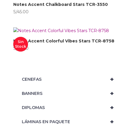
Notes Accent Chalkboard Stars TCR-3550
S/
45.00
Notes Accent Colorful Vibes Stars TCR-8758
Sin
Stock
S/
45.00
+
‎ CENEFAS
+
‎ BANNERS
+
‎ DIPLOMAS
+
‎ LÁMINAS EN PAQUETE