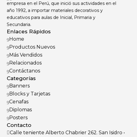
empresa en el Perú, que inició sus actividades en el
año 1992, a importar materiales decorativos y
educativos para aulas de Inicial, Primaria y
Secundaria.
Enlaces Rápidos
Home
9
Productos Nuevos
9
Más Vendidos
9
Relacionados
9
Contáctanos
9
Categorías
Banners
9
Blocks y Tarjetas
9
Cenafas
9
Diplomas
9
Posters
9
Contacto
Calle teniente Alberto Chabrier 262. San Isidro •
