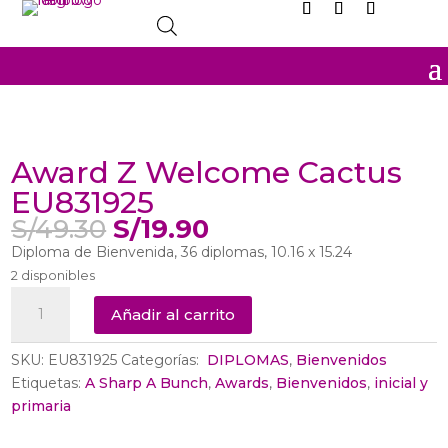
Sale
Award Z Welcome Cactus
EU831925
El
El
S/
49.30
S/
19.90
precio
precio
Diploma de Bienvenida, 36 diplomas, 10.16 x 15.24
original
actual
2 disponibles
era:
es:
Award
S/49.30.
S/19.90.
Añadir al carrito
Z
Welcome
SKU:
EU831925
Categorías:
‎ DIPLOMAS
,
Bienvenidos
Cactus
Etiquetas:
A Sharp A Bunch
,
Awards
,
Bienvenidos
,
inicial y
EU831925
primaria
cantidad