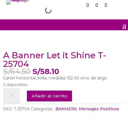
Sale
A Banner Let it Shine T-
25704
El
El
S/
64.50
S/
58.10
precio
precio
Cartel horizontal, brilla, medidas 152.40 cms. de largo
original
actual
3 disponibles
era:
es:
A
S/64.50.
S/58.10.
Añadir al carrito
Banner
Let
SKU:
T-25704
Categorías:
‎ BANNERS
,
Mensajes Positivos
it
Shine
T-