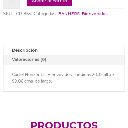
Añadir al carrito
Banner
Welcome
SKU:
TCR-8631
Categorías:
‎ BANNERS
,
Bienvenidos
TCR-
8631
cantidad
Descripción
Valoraciones (0)
Cartel Horizontal, Bienvevidos, medidas 20.32 alto x
99.06 cms. de largo.
PRODUCTOS