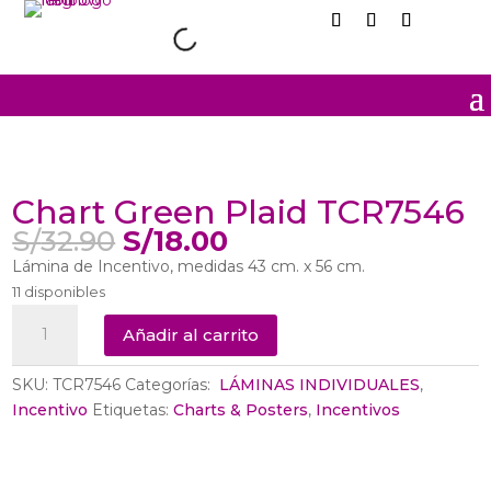
Sale
Chart Green Plaid TCR7546
El
El
S/
32.90
S/
18.00
precio
precio
Lámina de Incentivo, medidas 43 cm. x 56 cm.
original
actual
11 disponibles
era:
es:
Chart
S/32.90.
S/18.00.
Añadir al carrito
Green
Plaid
SKU:
TCR7546
Categorías:
‎ LÁMINAS INDIVIDUALES
,
TCR7546
Incentivo
Etiquetas:
Charts & Posters
,
Incentivos
cantidad