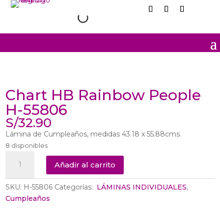
Chart HB Rainbow People
H-55806
S/
32.90
Lámina de Cumpleaños, medidas 43.18 x 55.88cms.
8 disponibles
Chart
Añadir al carrito
HB
Rainbow
SKU:
H-55806
Categorías:
‎ LÁMINAS INDIVIDUALES
,
People
Cumpleaños
H-
55806