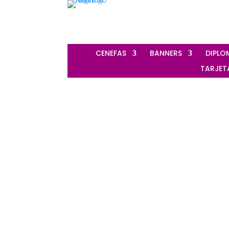
‎ CENEFAS
‎ BANNERS
‎ DIPL
‎ TARJE