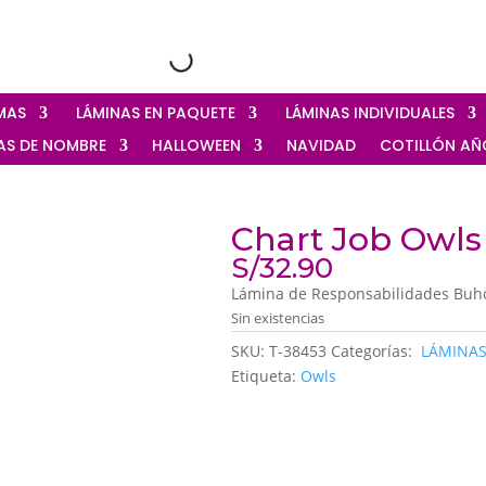
OMAS
‎ LÁMINAS EN PAQUETE
‎ LÁMINAS INDIVIDUALES
TAS DE NOMBRE
HALLOWEEN
NAVIDAD
‎COTILLÓN A
Chart Job Owls
S/
32.90
Lámina de Responsabilidades Buho
Sin existencias
SKU:
T-38453
Categorías:
‎ LÁMINA
Etiqueta:
Owls