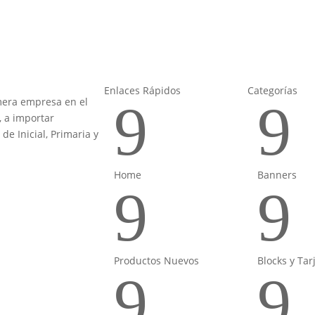
Enlaces Rápidos
Categorías
9
9
mera empresa en el
, a importar
de Inicial, Primaria y
Home
Banners
9
9
Productos Nuevos
Blocks y Tar
9
9