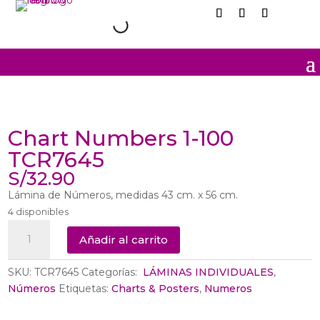
Chart Numbers 1-100
TCR7645
S/
32.90
Lámina de Números, medidas 43 cm. x 56 cm.
4 disponibles
Chart
Añadir al carrito
Numbers
1-
SKU:
TCR7645
Categorías:
‎ LÁMINAS INDIVIDUALES
,
100
Números
Etiquetas:
Charts & Posters
,
Numeros
TCR7645
cantidad