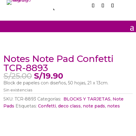
Sale
Sin
Stock
Notes Note Pad Confetti
TCR-8893
El
El
S/
25.00
S/
19.90
precio
precio
Block de papeles con diseños, 50 hojas, 21 x 13cm.
original
actual
Sin existencias
era:
es:
SKU:
TCR-8893
Categorías:
‎ BLOCKS Y TARJETAS
,
Note
S/25.00.
S/19.90.
Pads
Etiquetas:
Confetti
,
deco class
,
note pads
,
notes